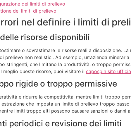
urazione dei limiti di prelievo
ione dei limiti di prelievo
rori nel definire i limiti di pre
elle risorse disponibili
tostimare o sovrastimare le risorse reali a disposizione. La 
i di prelievo non realistici. Ad esempio, un’azienda minerar
roppo stringenti, che limitano la produttività, o troppo permi
 meglio queste risorse, puoi visitare il
capospin sito ufficia
oppo rigide o troppo permissive
peratività e ridurre la competitività, mentre limiti troppo 
 estrazione che imposta un limite di prelievo troppo basso r
 mentre limiti troppo alti possono causare sanzioni o danni a
periodici e revisione dei limiti