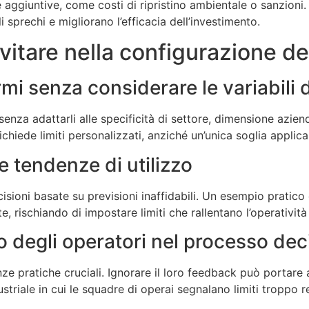
aggiuntive, come costi di ripristino ambientale o sanzioni. A
li sprechi e migliorano l’efficacia dell’investimento.
itare nella configurazione dei 
rmi senza considerare le variabili d
enza adattarli alle specificità di settore, dimensione azien
ichiede limiti personalizzati, anziché un’unica soglia applica
le tendenze di utilizzo
isioni basate su previsioni inaffidabili. Un esempio pratico 
, rischiando di impostare limiti che rallentano l’operatività
 degli operatori nel processo dec
pratiche cruciali. Ignorare il loro feedback può portare a li
riale in cui le squadre di operai segnalano limiti troppo rest