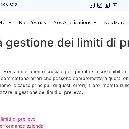
 446 622
été
Nos Résines
Nos Applications
Nos March
a gestione dei limiti di 
presenta un elemento cruciale per garantire la sostenibilità d
se commettono errori che possono compromettere questi obie
eremo le cause principali di questi errori, il loro impatto su
zzare la gestione dei limiti di prelievo.
 limiti di prelievo
 performance aziendali