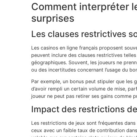
Comment interpréter le
surprises
Les clauses restrictives s
Les casinos en ligne français proposent souve
peuvent inclure des clauses restrictives telle
géographiques. Souvent, les joueurs ne prennen
ou des incertitudes concernant l’usage du bo
Par exemple, un bonus peut stipuler que les g
d’avoir rempli un certain volume de mise, parf
joueur ne peut pas retirer ses gains comme p
Impact des restrictions de 
Les restrictions de jeux sont fréquentes dans 
ceux avec un faible taux de contribution dans 