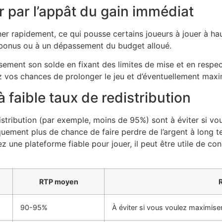
r par l’appât du gain immédiat
er rapidement, ce qui pousse certains joueurs à jouer à hau
 bonus ou à un dépassement du budget alloué.
ment son solde en fixant des limites de mise et en respect
z vos chances de prolonger le jeu et d’éventuellement maxi
à faible taux de redistribution
istribution (par exemple, moins de 95%) sont à éviter si v
uement plus de chance de faire perdre de l’argent à long term
 une plateforme fiable pour jouer, il peut être utile de c
RTP moyen
90-95%
À éviter si vous voulez maximis