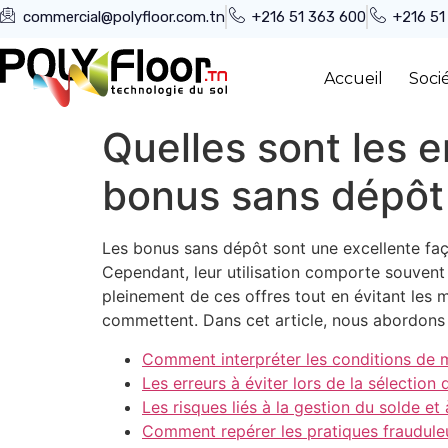
commercial@polyfloor.com.tn
+216 51 363 600
+216 51
Accueil
Soci
Quelles sont les er
bonus sans dépôt 
Les bonus sans dépôt sont une excellente faç
Cependant, leur utilisation comporte souvent 
pleinement de ces offres tout en évitant les 
commettent. Dans cet article, nous abordons l
Comment interpréter les conditions de m
Les erreurs à éviter lors de la sélectio
Les risques liés à la gestion du solde et 
Comment repérer les pratiques fraudule