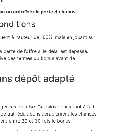
nt.
ise ou entraîner la perte du bonus.
onditions
ibuent à hauteur de 100%, mais en jouant sur
 perte de l’offre si le délai est dépassé.
tive des termes du bonus avant de
 sans dépôt adapté
igences de mise. Certains bonus tout à fait
, ce qui réduit considérablement les chances
ent entre 20 et 30 fois le bonus.