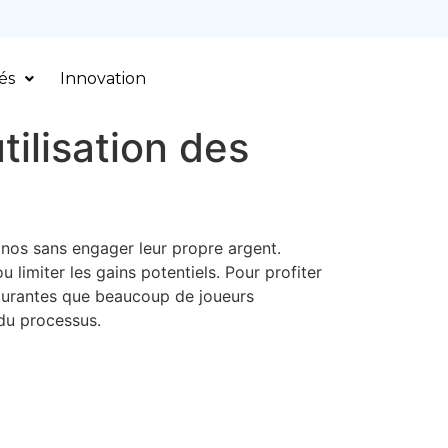
és
Innovation
utilisation des
inos sans engager leur propre argent.
limiter les gains potentiels. Pour profiter
 courantes que beaucoup de joueurs
 du processus.