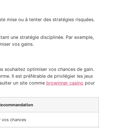
te mise ou à tenter des stratégies risquées.
ant une stratégie disciplinée. Par exemple,
miser vos gains.
ous souhaitez optimiser vos chances de gain.
e. Il est préférable de privilégier les jeux
onsulter un site comme
browinner casino
pour
Recommandation
er vos chances